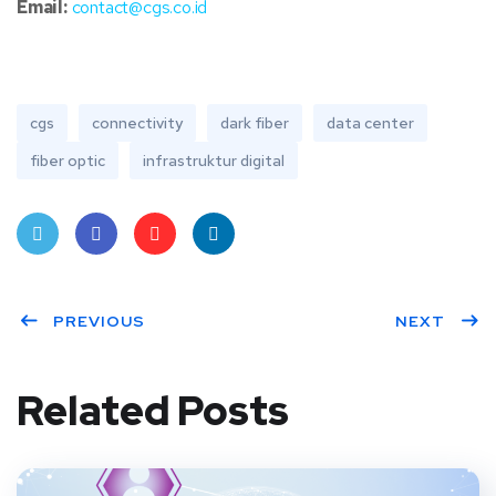
Email:
contact@cgs.co.id
cgs
connectivity
dark fiber
data center
fiber optic
infrastruktur digital
Twit
Face
Pint
Linke
ter
PREVIOUS
book
eres
dIn
NEXT
t
Related Posts