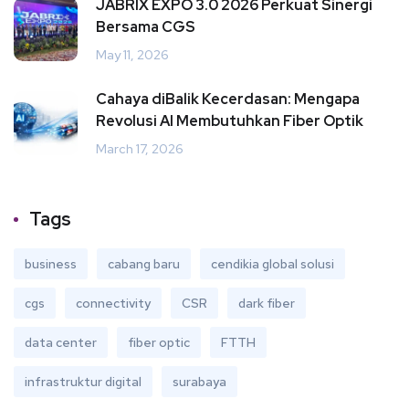
JABRIX EXPO 3.0 2026 Perkuat Sinergi
Bersama CGS
May 11, 2026
Cahaya diBalik Kecerdasan: Mengapa
Revolusi AI Membutuhkan Fiber Optik
March 17, 2026
Tags
business
cabang baru
cendikia global solusi
cgs
connectivity
CSR
dark fiber
data center
fiber optic
FTTH
infrastruktur digital
surabaya