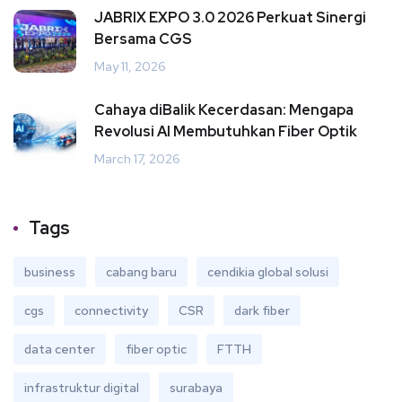
JABRIX EXPO 3.0 2026 Perkuat Sinergi
Bersama CGS
May 11, 2026
Cahaya diBalik Kecerdasan: Mengapa
Revolusi AI Membutuhkan Fiber Optik
March 17, 2026
Tags
business
cabang baru
cendikia global solusi
cgs
connectivity
CSR
dark fiber
data center
fiber optic
FTTH
infrastruktur digital
surabaya