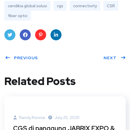
cendikia global solusi
cgs
connectivity
CSR
fiber optic
Twit
Face
Pint
Linke
ter
PREVIOUS
book
eres
dIn
NEXT
t
Related Posts
Randy Ronnie
July 25, 2025
CGS di panggung JABRIX EXPO &