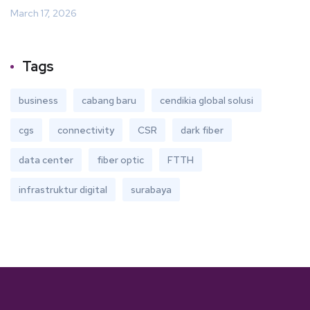
March 17, 2026
Tags
business
cabang baru
cendikia global solusi
cgs
connectivity
CSR
dark fiber
data center
fiber optic
FTTH
infrastruktur digital
surabaya