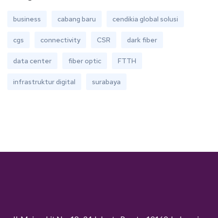
business
cabang baru
cendikia global solusi
cgs
connectivity
CSR
dark fiber
data center
fiber optic
FTTH
infrastruktur digital
surabaya